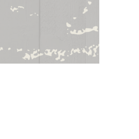
+2
Sweet à capuche - Hoodie
Référence
SWOEV21
€30.00
En stock
Quantité :
1
Ajouter
Ajouter au Panier
Passer la commande
Détails du produit
Sweat-shirt mixte coupé cousu avec poche kangourou et
capuche doublée avec lacet ton sur ton. Manches montées.
Finition double surpiqûre. Coupe ajustée. Poignets et bas